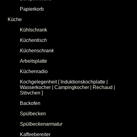
Papierkorb
Küche
Kühlschrank
Küchentisch
Küchenschrank
Arbeitsplatte
Küchenradio
(Uhrenradio, Radiowecker)
Kochgelegenheit
[
Induktionskochplatte
|
Wasserkocher
| Campingkocher | Rechaud |
Stövchen ]
Backofen
Spülbecken
(Spüle, Spültisch)
Spülbeckenarmatur
Kaffeebereiter
(Pressstempelkanne, Kaffeepresse,