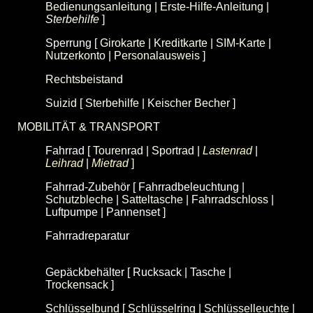
Bedienungsanleitung | Erste-Hilfe-Anleitung |
Sterbehilfe
]
Sperrung
[ Girokarte | Kreditkarte | SIM-Karte |
Nutzerkonto | Personalausweis ]
Rechtsbeistand
Suizid [ Sterbehilfe | Keischer Becher ]
MOBILITÄT & TRANSPORT
Fahrrad
[ Tourenrad | Sportrad |
Lastenrad
|
Leihrad
|
Mietrad
]
Fahrrad-Zubehör
[
Fahrradbeleuchtung
|
Schutzbleche | Satteltasche | Fahrradschloss |
Luftpumpe
|
Pannenset
]
Fahrradreparatur
[
Fahrrad-Ersatzteil
|
Fahrrad-
Werkzeug
|
Fahrrad-Datenblatt
]
Gepäckbehälter
[
Rucksack
|
Tasche
|
Trockensack ]
Schlüsselbund [ Schlüsselring | Schlüsselleuchte |