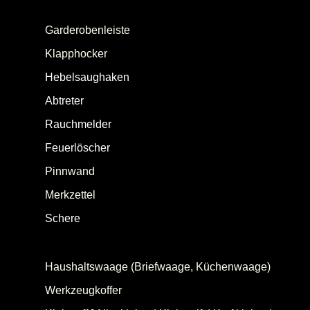
Handspiegel ]
Garderobenleiste
Klapphocker
(Tritthocker, Klapptritt)
Hebelsaughaken
(Saughaken, Hebelsauger)
Abtreter
(Fußmatte, Türmatte, Schmutzfangmatte)
Rauchmelder
(Rauchwarnmelder)
Feuerlöscher
Pinnwand
[ Büropinnwand | Küchenpinnwand ]
Merkzettel
Schere
[
Haushaltsschere
|
Bastelschere
|
Nähschere
|
Schneiderschere
|
Blechschere
|
Haarschere
|
Nagelschere
|
Faltschere
]
Haushaltswaage (Briefwaage, Küchenwaage)
Werkzeugkoffer