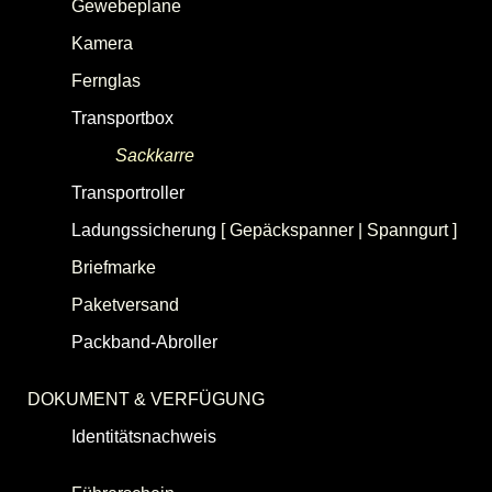
Gewebeplane
Kamera
Fernglas
Transportbox
[
Umzugskarton
|
Klappbox
]
Sackkarre
(Transportkarre)
Transportroller
(Transporthilfe, Möbelroller)
Ladungssicherung
[ Gepäckspanner | Spanngurt ]
Briefmarke
(Postwertzeichen)
Paketversand
Packband-Abroller
(Paketband/Packband-
Handabroller)
DOKUMENT & VERFÜGUNG
Identitätsnachweis
[ Personalausweis | Reisepass
| Passfoto ]