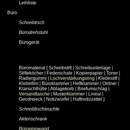
Leihliste
Büro
Schreibtisch
Bürodrehstuhl
Bürogerät
[
Anspitzer
|
Locher
|
Klebefilm-Abroller
|
Heftgerät
|
Enthefter
|
Bastelschere
|
Klemmbrett
|
Stempel
|
Taschenrechner
|
Papierschneidegerät
|
Aktenvernichter
]
Büromaterial
[
Schreibstift
|
Schreibunterlage
|
Stifteköcher
|
Federschale
|
Kopierpapier
| Toner |
Radiergummi
| Lochverstärkungsring |
Klebestift
|
Klebefilm
|
Büroklammer
|
Heftklammer
|
Ordner
|
Klarsichthülle
|
Ablagekorb
|
Briefumschlag
|
Versandtasche | Musterklammer |
Lineal
|
Geodreieck
| Notizwürfel |
Haftnotizzettel
]
Schreibtischleuchte
Aktenschrank
Büropinnwand