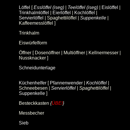
Löffel
[
Esslöffel (iseg)
|
Teelöffel (iseg)
|
Eislöffel
|
Trinkhalmlöffel
|
Eierlöffel
|
Kochlöffel
|
Servierlöffel
| Spaghettilöffel |
Suppenkelle
|
Kaffeemesslöffel ]
Trinkhalm
(Strohhalm)
Eiswürfelform
(Eiswürfelbereiter, Eiswürfelschale)
Öffner [ Dosenöffner | Multiöffner | Kellnermesser |
Nussknacker ]
Schneidunterlage
(Glas-Schneidebrett,
Schneideplatte)
Küchenhelfer
[
Pfannenwender
|
Kochlöffel
|
Schneebesen |
Servierlöffel
|
Spaghettilöffel
|
Suppenkelle
]
Besteckkasten
{
ÜBE!
}
Messbecher
Sieb