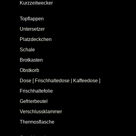
Kurzzeitwecker
(Kurzzeitmesser, Eieruhr,
Küchenwecker)
Topflappen
(Topfhandschuhe)
Untersetzer
Platzdeckchen
Schale
Brotkasten
Obstkorb
Dose [ Frischhaltedose | Kaffeedose ]
Frischhaltefolie
Gefrierbeutel
Verschlussklammer
Thermosflasche
(Isolierkanne/-flasche,
Thermoskanne)