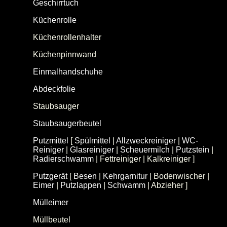
Geschirrtuch
Küchenrolle
(Haushaltstücher)
Küchenrollenhalter
Küchenpinnwand
Einmalhandschuhe
(Einweghandschuhe)
Abdeckfolie
Staubsauger
Staubsaugerbeutel
Putzmittel
[
Spülmittel
|
Allzweckreiniger
|
WC-
Reiniger
|
Glasreiniger
|
Scheuermilch
|
Putzstein
|
Radierschwamm
| Fettreiniger | Kalkreiniger ]
Putzgerät
[
Besen
|
Kehrgarnitur
| Bodenwischer |
Eimer
|
Putzlappen
|
Schwamm
| Abzieher ]
Mülleimer
(Abfalleimer)
Müllbeutel