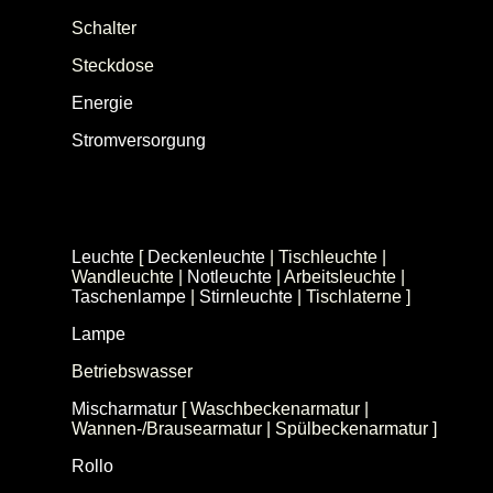
Schalter
Steckdose
Energie
[
Strom
| Heizung | Warmwasser ]
Stromversorgung
[
Mehrfachsteckdose
|
Verlängerungskabel
|
Adapterstecker
|
Universalnetzteil | Zeitschaltuhr | Reisestecker |
Batterie
|
Ladegerät
| Batterietester |
Notstromversorger | Powerbank | Ladekabel ]
Leuchte
[
Deckenleuchte
| Tischleuchte |
Wandleuchte |
Notleuchte
| Arbeitsleuchte |
Taschenlampe
|
Stirnleuchte
| Tischlaterne ]
Lampe
(Leuchtmittel)
Betriebswasser
Mischarmatur
[ Waschbeckenarmatur |
Wannen-/Brausearmatur | Spülbeckenarmatur ]
Rollo
[
Verdunkelungsrollo
|
Sichtschutzrollo
]