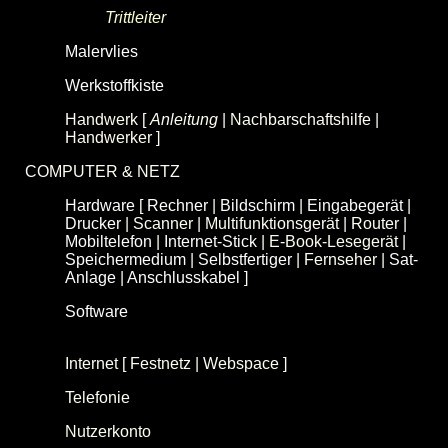
Trittleiter
(Haushaltsleiter)
Malervlies
(Abdeckvlies)
Werkstoffkiste
(WSK)
Handwerk [
Anleitung
| Nachbarschaftshilfe |
Handwerker ]
COMPUTER & NETZ
Hardware
[
Rechner
|
Bildschirm
|
Eingabegerät
|
Drucker
| Scanner | Multifunktionsgerät | Router |
Mobiltelefon
|
Internet-Stick
| E-Book-Lesegerät |
Speichermedium
|
Selbstfertiger
| Fernseher |
Sat-
Anlage
|
Anschlusskabel
]
Software
[
Betriebssystem
|
Anwendungsprogramm
|
Live-System
]
Internet [ Festnetz | Webspace ]
Telefonie
Nutzerkonto
(Benutzerkonto, Account)