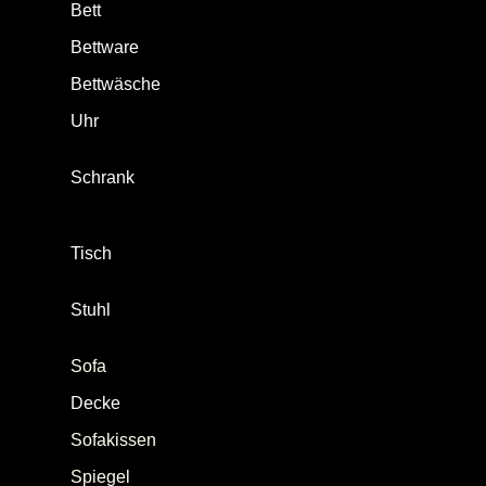
Bett
[
Matratze
|
Bettgestell
]
Bettware
[
Bettdecke
|
Kopfkissen
]
Bettwäsche
[
Spannbettlaken
|
Bettbezug
]
Uhr
[ Funkwecker | Reisewecker |
Zeitschaltuhr
|
Küchenradio
|
Kurzzeitwecker
|
Mobiltelefon
]
Schrank
[
Kleiderschrank
|
Kommode
|
Aktenschrank
|
Rollcontainer
|
Küchenschrank
|
Badezimmerschrank
|
Putzschrank
]
Tisch
[
Schreibtisch
|
Küchentisch
|
Couchtisch
|
Nachttisch
]
Stuhl
[
Bürodrehstuhl
|
Küchenstuhl
|
Klappstuhl
|
Garderobenstuhl
]
Sofa
Decke
(Heim-, Schlaf-, Wohndecke)
Sofakissen
Spiegel
[ Wandspiegel | Badezimmerspiegel |