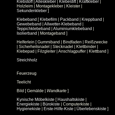
Klebstoff
[
Alleskleber
|
Klebestift
|
Kraftkleber
|
Holzleim | Montagekleber | Kleister |
Sekundenkleber
]
Klebeband
[
Klebefilm
|
Packband
|
Kreppband
|
Gewebeband
|
Allwetter-Klebeband
|
Teppichklebeband
|
Aluminiumklebeband
|
Isolierband
| Montageband ]
Helferlein [ Gummiband | Bindfaden | Reißzwecke
| Sicherheitsnadel | Stecknadel | Klettbinder |
Klebepad | Filzgleiter | Anschlagpuffer | Klettband ]
Streichholz
[
Sicherheitsstreichholz
|
Kaminstreichholz
]
Feuerzeug
Teelicht
(Rechaudkerze)
Bild [ Gemälde |
Wandkarte
]
Kynische Möbelkiste
[
Haushaltskiste
|
Energiekiste
|
Bürokiste
| Computerkiste |
Hygienekiste
|
Erste-Hilfe-Kiste
|
Überlebenskiste
]