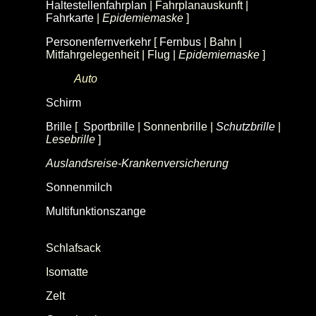
Haltestellenfahrplan
| Fahrplanauskunft |
Fahrkarte
|
Epidemiemaske
]
Personenfernverkehr
[
Fernbus
| Bahn |
Mitfahrgelegenheit | Flug |
Epidemiemaske
]
Auto
(Kfz)
Schirm
Brille
[
Sportbrille
| Sonnenbrille |
Schutzbrille
|
Lesebrille
]
Auslandsreise-Krankenversicherung
Sonnenmilch
Multifunktionszange
(Multifunktionswerkzeug,
Multitool)
Schlafsack
Isomatte
Zelt