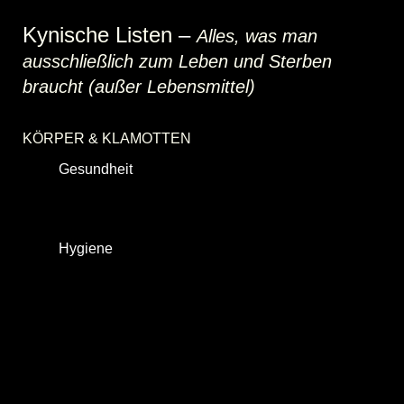
Kynische Listen
–
Alles, was man
ausschließlich zum Leben und Sterben
braucht (außer Lebensmittel)
KÖRPER & KLAMOTTEN
Gesundheit
[
Schlaf
|
Körperertüchtigung
|
Ernährung
|
Vorsorgeuntersuchung
|
Infektionsschutz
|
Heilung
|
Krankenversicherung
|
Patientenverfügung
|
Behindertenbedarf
]
Hygiene
[
Duschbad
|
Shampoo
|
Frottierware
|
Deodorant
|
Zahnbürste
|
Zahnpasta
|
Rasierer
|
Rasierklinge
|
Rasierschaum
|
Hautcreme
|
Flüssigseife
|
Handbürste
|
Handwaschpaste
|
Nagelschere
|
Nagelknipser
|
Pinzette
|
Haarschere
|
Kamm
|
Wattestäbchen
|
Taschentücher
|
Toilettenpapier
|
Kondom
|
Feuchttücher
|
Desinfektionsspray
|
Desinfektionstücher
|
Küchenhygiene
|
Badhygiene
]