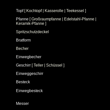
French Press)
Topf
[ Kochtopf | Kasserolle | Teekessel ]
Pfanne
[ Großraumpfanne | Edelstahl-Pfanne |
Keramik-Pfanne ]
Spritzschutzdeckel
Bratform
Becher
Einwegbecher
Geschirr
[ Teller | Schüssel ]
Einweggeschirr
[
Einwegteller
|
Einwegschale
]
Besteck
(Tafelbesteck, Essbesteck)
Einwegbesteck
[
Einwegmesser
|
Einweggabel
|
Einweglöffel
]
Messer
[
Frühstücksmesser
|
Tafelmesser (iseg)
|
Küchenmesser
]