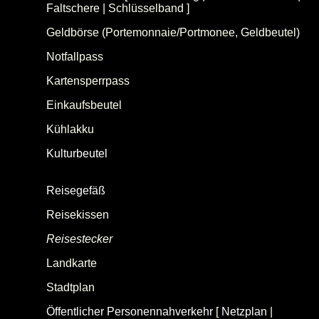
Faltschere | Schlüsselband ]
Geldbörse (Portemonnaie/Portmonee, Geldbeutel)
Notfallpass
Kartensperrpass
Einkaufsbeutel
Kühlakku
Kulturbeutel
(Kultur-/Bade-/Toiletten-/Waschtasche/-beutel)
Reisegefäß
[
Flüssigkeitsgefäß
|
Dose
]
Reisekissen
Reisestecker
(Reise-, Steckdosenadapter)
Landkarte
Stadtplan
Öffentlicher Personennahverkehr
[
Netzplan
|