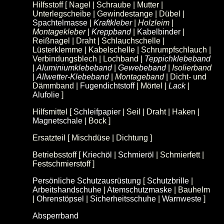
Hilfsstoff [ Nagel | Schraube | Mutter |
Unterlegscheibe | Gewindestange | Dübel |
Spachtelmasse
|
Kraftkleber
|
Holzleim
|
Montagekleber
|
Kreppband
|
Kabelbinder
|
Reißnagel | Draht | Schlauchschelle |
Lüsterklemme | Kabelschelle | Schrumpfschlauch |
Verbindungsblech | Lochband |
Teppichklebeband
|
Aluminiumklebeband
|
Gewebeband
|
Isolierband
|
Allwetter-Klebeband
|
Montageband
| Dicht- und
Dämmband |
Fugendichtstoff
| Mörtel |
Lack
|
Alufolie
]
Hilfsmittel [
Schleifpapier
| Seil | Draht | Haken |
Magnetschale
| Bock ]
Ersatzteil [ Mischdüse | Dichtung ]
Betriebsstoff [
Kriechöl
|
Schmieröl
| Schmierfett |
Festschmierstoff ]
Persönliche Schutzausrüstung
[
Schutzbrille
|
Arbeitshandschuhe
|
Atemschutzmaske
| Bauhelm
|
Ohrenstöpsel
|
Sicherheitsschuhe
|
Warnweste
]
Absperrband
(Warnband, Flatterband)