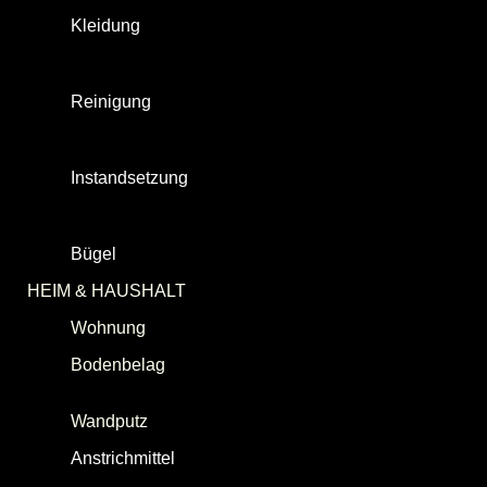
Kleidung
[
Unterhose
|
Shirt
|
Hose
|
Gürtel
|
Socken
|
Schuhe
|
Pullover
|
Jacke
|
Mütze
|
Halswarm
|
Handschuhe
]
Reinigung
[
Wäschesammler
| Waschmaschine |
Waschmittel
|
Wanne
|
Wäscheleine
|
Wäscheklammer
| Wäscheständer ]
Instandsetzung
[ Nähzeug |
Nähschere
|
Schuhputzbürste |
Imprägnierspray
| Schnürsenkel
| Klettverschluss ]
Bügel
[
Kleiderbügel
|
Hosenklemmbügel
]
HEIM & HAUSHALT
Wohnung
(Zuhause, Daheim)
Bodenbelag
[ Teppichboden | Keramikfliesen |
Elastikbelag ]
Wandputz
Anstrichmittel
[
Dispersionsfarbe
|
Feuchtraumfarbe
|
Lack
]