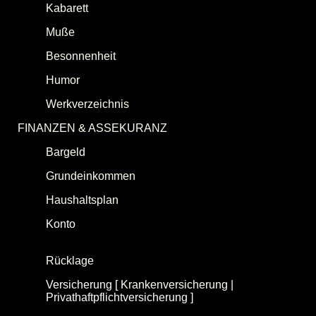
Kabarett
Muße
Besonnenheit
(Sophrosyne)
Humor
Werkverzeichnis
FINANZEN & ASSEKURANZ
Bargeld
Grundeinkommen
Haushaltsplan
Konto
[
Girokonto
|
Tagesgeldkonto
|
EZAZ-
Kalender
]
Rücklage
Versicherung
[ Krankenversicherung |
Privathaftpflichtversicherung
]