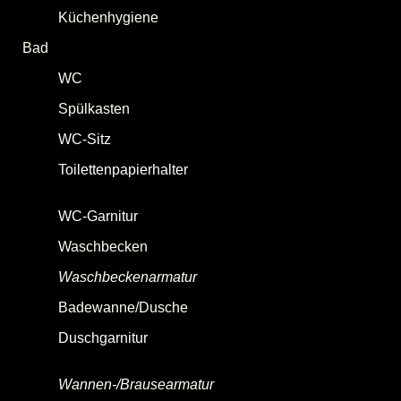
Küchenhygiene
Bad
WC
(Toilette, Klo)
Spülkasten
WC-Sitz
(Toilettensitz, Toiletten/WC/Klo-Brille)
Toilettenpapierhalter
(WC-Rollenhalter, WC-
Papierrollenhalter)
WC-Garnitur
Waschbecken
(Waschtisch)
Waschbeckenarmatur
Badewanne/Dusche
Duschgarnitur
[
Handbrause
|
Brauseschlauch
|
Duschhalterung
]
Wannen-/Brausearmatur