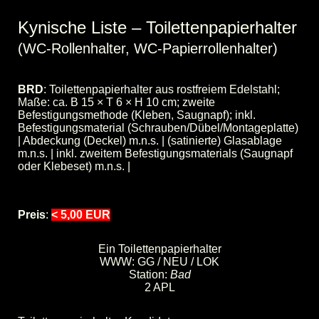
Kynische Liste
–
Toilettenpapierhalter
(WC-Rollenhalter, WC-Papierrollenhalter)
BRD
: Toilettenpapierhalter aus rostfreiem Edelstahl;
Maße: ca. B 15 × T 6 × H 10 cm; zweite
Befestigungsmethode (Kleben, Saugnapf); inkl.
Befestigungsmaterial (Schrauben/Dübel/Montageplatte)
| Abdeckung (Deckel) m.n.s. | (satinierte) Glasablage
m.n.s. | inkl. zweitem Befestigungsmaterials (Saugnapf
oder Klebeset) m.n.s. |
NN
Preis
:
< 5,00 EUR
Ein Toilettenpapierhalter
WWW: GG / NEU / LOK
Station:
Bad
2 APL