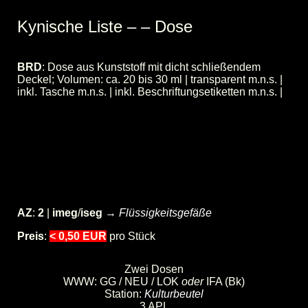
Kynische Liste
–
–
Dose
BRD
: Dose aus Kunststoff mit dicht schließendem
Deckel; Volumen: ca. 20 bis 30 ml | transparent m.n.s. |
inkl. Tasche m.n.s. | inkl. Beschriftungsetiketten m.n.s. |
Für Außerhalb-Übernachtungen
(Trip/Kurzreise/Reise) wird die entsprechend
benötigte Menge an
Hautcreme
abgefüllt.
Sparsame Mengenangaben für die
unterschiedlichen Reiselängen sind bei der
Kapazitätsangabe des
Kulturbeutels
zu finden, in
dem die Dosen transportiert werden.
AZ
:
2
|
imeg
/
iseg
→
Flüssigkeitsgefäße
Preis
:
< 0,50 EUR
pro Stück
Zwei Dosen
WWW: GG / NEU / LOK
oder
IFA (Bk)
Station:
Kulturbeutel
3 APL