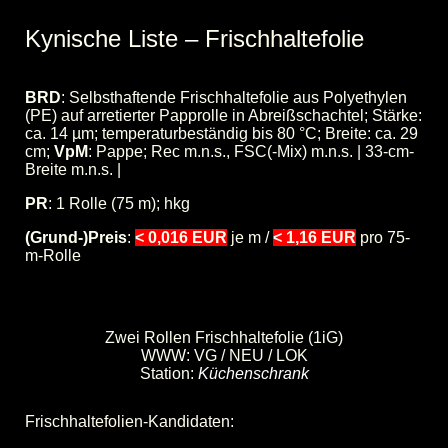
Kynische Liste
–
Frischhaltefolie
BRD
: Selbsthaftende Frischhaltefolie aus Polyethylen
(PE) auf arretierter Papprolle in Abreißschachtel; Stärke:
ca. 14 µm; temperaturbeständig bis 80 °C; Breite: ca. 29
cm;
VpM
: Pappe; Rec m.n.s., FSC(-Mix) m.n.s. | 33-cm-
Breite m.n.s. |
PR
: 1 Rolle (75 m); hkg
(Grund-)Preis
:
< 0,016 EUR
je m /
< 1,16 EUR
pro 75-
m-Rolle
DP
: 1,10/1,15 EUR pro 75-m-Rolle [Ex: 0,89 EUR]
Zwei Rollen Frischhaltefolie (1iG)
WWW: VG / NEU / LOK
Station:
Küchenschrank
Frischhaltefolien-Kandidaten: