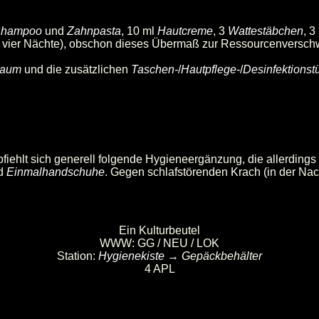
hampoo
und
Zahnpasta
, 10 ml
Hautcreme
, 3
Wattestäbchen
, 
 bis vier Nächte), obschon dieses Übermaß zur Ressourcenversc
haum
und die zusätzlichen
Taschen-
/
Hautpflege-
/
Desinfektionst
fiehlt sich generell folgende Hygieneergänzung, die allerdings 
d
Einmalhandschuhe
. Gegen schlafstörenden Krach (in der Nach
Ein Kulturbeutel
WWW: GG / NEU / LOK
Station:
Hygienekiste
→
Gepäckbehälter
4 APL