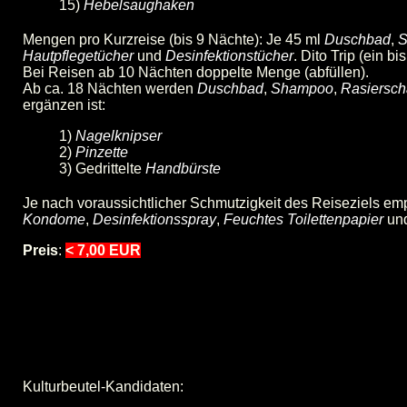
15)
Hebelsaughaken
Mengen pro Kurzreise (bis 9 Nächte): Je 45 ml
Duschbad
,
S
Hautpflegetücher
und
Desinfektionstücher
. Dito Trip (ein
Bei Reisen ab 10 Nächten doppelte Menge (abfüllen).
Ab ca. 18 Nächten werden
Duschbad
,
Shampoo
,
Rasiersc
ergänzen ist:
1)
Nagelknipser
2)
Pinzette
3) Gedrittelte
Handbürste
Je nach voraussichtlicher Schmutzigkeit des Reiseziels emp
Kondome
,
Desinfektionsspray
,
Feuchtes Toilettenpapier
un
Preis
:
< 7,00 EUR
Kulturbeutel-Kandidaten: