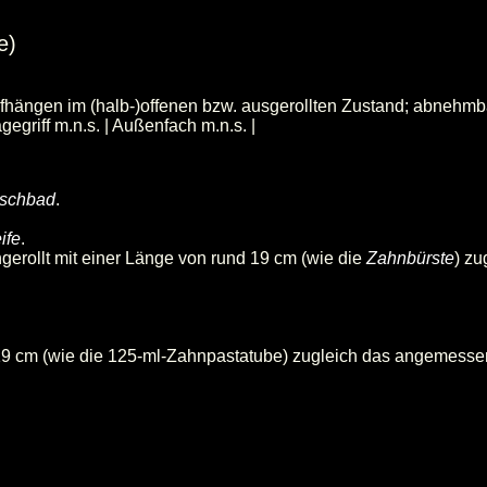
e)
fhängen im (halb-)offenen bzw. ausgerollten Zustand; abnehmbar
egriff m.n.s. | Außenfach m.n.s. |
schbad
.
ife
.
ngerollt mit einer Länge von rund 19 cm (wie die
Zahnbürste
) z
 19 cm (wie die 125-ml-Zahnpastatube) zugleich das angemesse