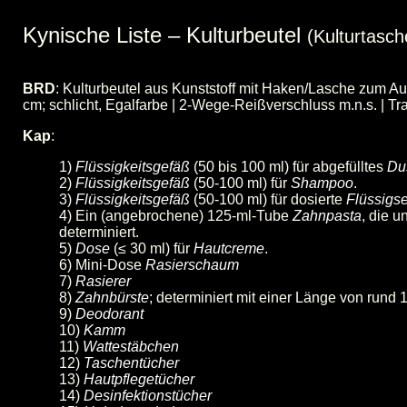
Kynische Liste
–
Kulturbeutel
(Kulturtasch
BRD
: Kulturbeutel aus Kunststoff mit Haken/Lasche zum Au
cm; schlicht, Egalfarbe | 2-Wege-Reißverschluss m.n.s. | Trag
Kap
:
1)
Flüssigkeitsgefäß
(50 bis 100 ml) für abgefülltes
Du
2)
Flüssigkeitsgefäß
(50-100 ml) für
Shampoo
.
3)
Flüssigkeitsgefäß
(50-100 ml) für dosierte
Flüssigse
4) Ein (angebrochene) 125-ml-Tube
Zahnpasta
, die u
determiniert.
5)
Dose
(≤ 30 ml) für
Hautcreme
.
6) Mini-Dose
Rasierschaum
7)
Rasierer
8)
Zahnbürste
;
determiniert mit einer Länge von rund
9)
Deodorant
10)
Kamm
11)
Wattestäbchen
12)
Taschentücher
13)
Hautpflegetücher
14)
Desinfektionstücher