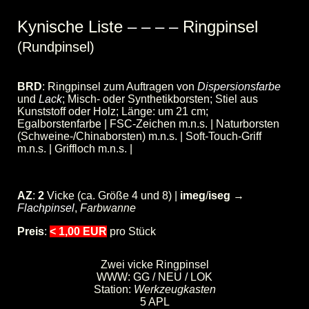
Kynische Liste
–
–
–
–
Ringpinsel
(Rundpinsel)
BRD
: Ringpinsel zum Auftragen von
Dispersionsfarbe
und
Lack
; Misch- oder Synthetikborsten; Stiel aus
Kunststoff oder Holz; Länge: um 21 cm;
Egalborstenfarbe | FSC-Zeichen m.n.s. | Naturborsten
(Schweine-/Chinaborsten) m.n.s. | Soft-Touch-Griff
m.n.s. | Griffloch m.n.s. |
NN
AZ
:
2
Vicke (ca. Größe 4 und 8) |
imeg
/
iseg
→
Flachpinsel
,
Farbwanne
Preis
:
< 1,00 EUR
pro Stück
Zwei vicke Ringpinsel
WWW: GG / NEU / LOK
Station:
Werkzeugkasten
5 APL